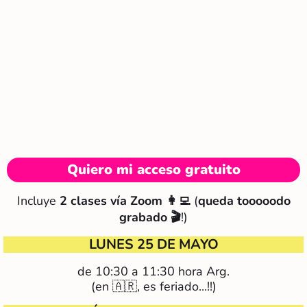
Quiero mi acceso gratuito
Incluye
2 clases vía Zoom 👩‍💻
(
queda tooooodo
grabado 🎬
!)
LUNES 25 DE MAYO
de 10:30 a 11:30 hora Arg.
(en 🇦🇷, es feriado...!!)