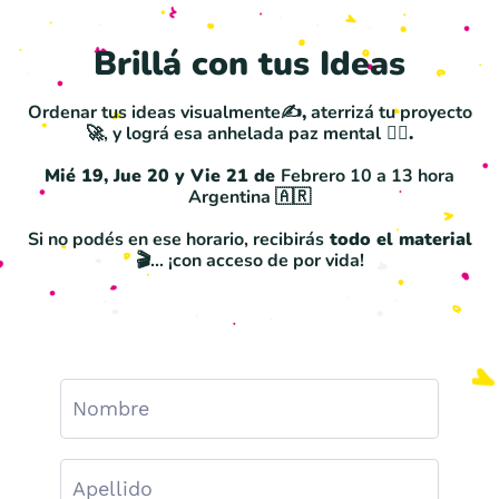
Brillá con tus Ideas
Ordenar tus ideas visualmente
✍️,
aterrizá tu proyecto
🚀, y lográ esa anhelada paz mental
🧘‍♀️.
Mié 19, Jue 20 y Vie 21 de
Febrero 10 a 13 hora
Argentina 🇦🇷
Si no podés en ese horario, recibirás
todo el material
🎬... ¡con acceso de por vida!