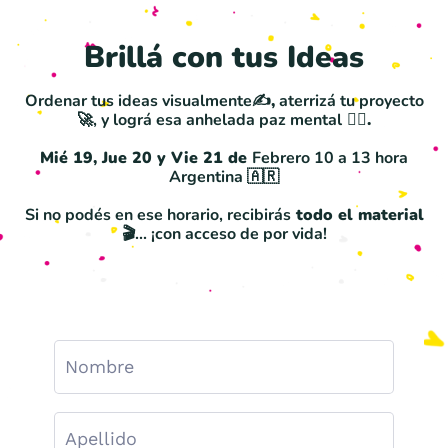
Brillá con tus Ideas
Ordenar tus ideas visualmente
✍️,
aterrizá tu proyecto
🚀, y lográ esa anhelada paz mental
🧘‍♀️.
Mié 19, Jue 20 y Vie 21 de
Febrero 10 a 13 hora
Argentina 🇦🇷
Si no podés en ese horario, recibirás
todo el material
🎬... ¡con acceso de por vida!