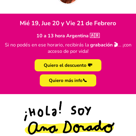
Mié 19, Jue 20 y Vie 21 de Febrero
10 a 13 hora Argentina 🇦🇷
Si no podés en ese horario, recibirás la
grabación 🎬
... ¡con
acceso de por vida!
Quiero el descuento 💸
Quiero más info📞