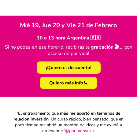
Mié 19, Jue 20 y Vie 21 de Febrero
10 a 13 hora Argentina 🇦🇷
Si no podés en ese horario, recibirás la
grabación 🎬
... ¡con
acceso de por vida!
¡Quiero el descuento!
Quiero más info📞
"El entrenamiento que
más me aportó en términos de
relación inversión
. Un curso rápido, bien pensado, que en
poco tiempo me abrió un montón de ideas y me ayudó a
ordenarme."
@por.monse.ok