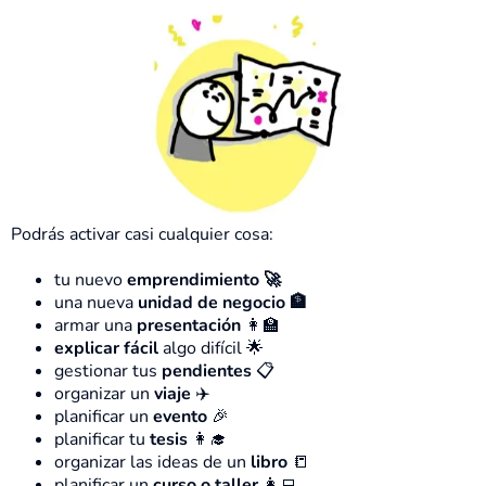
Podrás activar casi cualquier cosa:
tu nuevo
emprendimiento 🚀
una nueva
unidad de negocio 🏦
armar una
presentación
👩‍🏫
explicar fácil
algo difícil 🌟
gestionar tus
pendientes
📋
organizar un
viaje
✈️
planificar un
evento
🎉
planificar tu
tesis
👩‍🎓
organizar las ideas de un
libro
📒
planificar un
curso o taller
👩‍💻