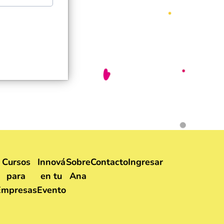
Cursos
Innová
Sobre
Contacto
Ingresar
para
en tu
Ana
Empresas
Evento